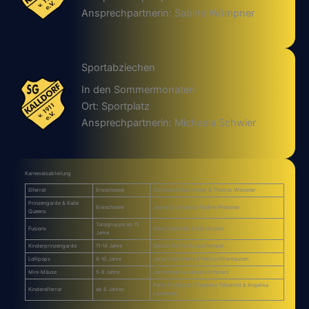
Ansprechpartnerin: Sabine Wömpner
Sportabziechen
In den Sommermonaten
Ort: Sportplatz
Ansprechpartnerin: Michaela Schwier
Karnevalsabteilung
Elferrat
Erwachsene
Christian Schaksmeier & Thomas Wiesener
Prinzengarde & Kalle
Erwachsene
Jeanette Limpke & Nadine Wiesener
Queens
Tanzgruppe ab 15
Fusions
Cindy Martinho & Ella Limpke
Jahre
Kinderprinzengarde
11-14 Jahre
Denise Steffen & Lea Hempel
Lollipops
8-10 Jahre
Jette Niedernolte & Felicia Ottenhausen
Mini-Mäuse
5-8 Jahre
Jonna Krahl & Johanna Schmerz
Petra Pischczan, Franziska Tolkemitt & Angelika
Kinderelferrat
ab 6 Jahren
Laskowski