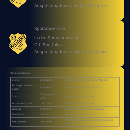
Ansprechpartnerin: Sabine Wömpner
Sportabziechen
In den Sommermonaten
Ort: Sportplatz
Ansprechpartnerin: Michaela Schwier
Karnevalsabteilung
Elferrat
Erwachsene
Christian Schaksmeier & Thomas Wiesener
Prinzengarde & Kalle
Erwachsene
Jeanette Limpke & Nadine Wiesener
Queens
Tanzgruppe ab 15
Fusions
Cindy Martinho & Ella Limpke
Jahre
Kinderprinzengarde
11-14 Jahre
Denise Steffen & Lea Hempel
Lollipops
8-10 Jahre
Jette Niedernolte & Felicia Ottenhausen
Mini-Mäuse
5-8 Jahre
Jonna Krahl & Johanna Schmerz
Petra Pischczan, Franziska Tolkemitt & Angelika
Kinderelferrat
ab 6 Jahren
Laskowski