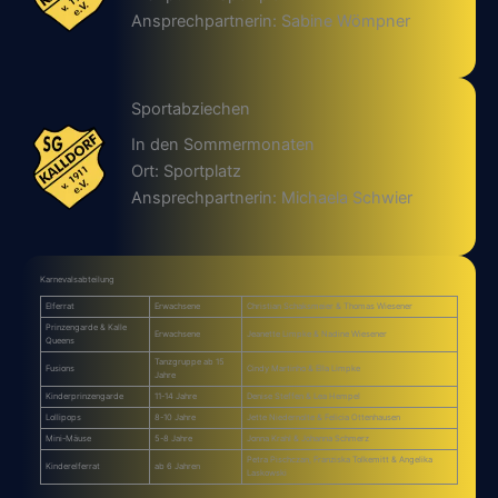
Ansprechpartnerin: Sabine Wömpner
Sportabziechen
In den Sommermonaten
Ort: Sportplatz
Ansprechpartnerin: Michaela Schwier
Karnevalsabteilung
Elferrat
Erwachsene
Christian Schaksmeier & Thomas Wiesener
Prinzengarde & Kalle
Erwachsene
Jeanette Limpke & Nadine Wiesener
Queens
Tanzgruppe ab 15
Fusions
Cindy Martinho & Ella Limpke
Jahre
Kinderprinzengarde
11-14 Jahre
Denise Steffen & Lea Hempel
Lollipops
8-10 Jahre
Jette Niedernolte & Felicia Ottenhausen
Mini-Mäuse
5-8 Jahre
Jonna Krahl & Johanna Schmerz
Petra Pischczan, Franziska Tolkemitt & Angelika
Kinderelferrat
ab 6 Jahren
Laskowski