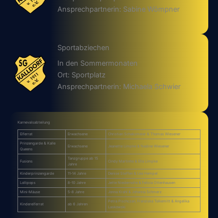
Ansprechpartnerin: Sabine Wömpner
Sportabziechen
In den Sommermonaten
Ort: Sportplatz
Ansprechpartnerin: Michaela Schwier
Karnevalsabteilung
Elferrat
Erwachsene
Christian Schaksmeier & Thomas Wiesener
Prinzengarde & Kalle
Erwachsene
Jeanette Limpke & Nadine Wiesener
Queens
Tanzgruppe ab 15
Fusions
Cindy Martinho & Ella Limpke
Jahre
Kinderprinzengarde
11-14 Jahre
Denise Steffen & Lea Hempel
Lollipops
8-10 Jahre
Jette Niedernolte & Felicia Ottenhausen
Mini-Mäuse
5-8 Jahre
Jonna Krahl & Johanna Schmerz
Petra Pischczan, Franziska Tolkemitt & Angelika
Kinderelferrat
ab 6 Jahren
Laskowski