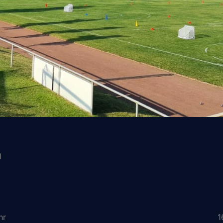
l
hr
1