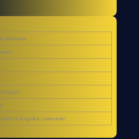
as Wiesener
sener
tenhausen
z
kemitt & Angelika Laskowski