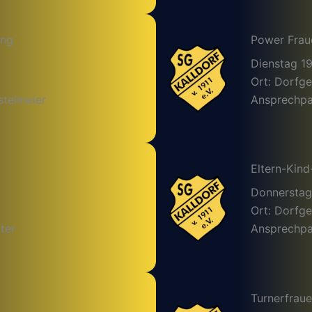
ing
Power Frau
Dienstag 1
Ort: Dorfg
stelmeier
Ansprechpar
Eltern-Kind
Donnerstag
Ort: Dorfg
ter
Ansprechpar
Turnerfrau