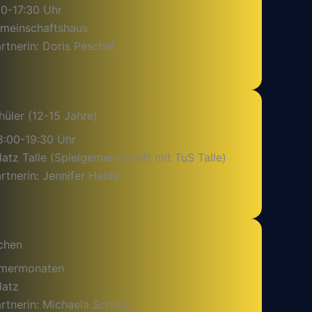
30-17:30 Uhr
emeinschaftshaus
tnerin: Doris Peschel
hüler (12-15 Jahre)
8:00-19:30 Uhr
latz Talle (Spielgemeinschaft mit TuS Talle)
tnerin: Jennifer Heide
chen
mmermonaten
latz
rtnerin: Michaela Schwier