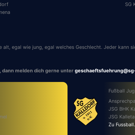
dorf
SG K
lmena
ie alt, egal wie jung, egal welches Geschlecht. Jeder kann
, dann melden dich gerne unter
geschaeftsfuehrung@sg-
Fußball Ju
Ansprechpa
JSG BHK Kal
mel
JSG Kalleta
Zu Fussball