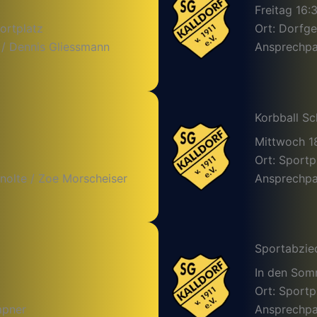
Freitag 16:
ortplatz
Ort: Dorfg
 / Dennis Gliessmann
Ansprechpar
Korbball Sc
Mittwoch 1
Ort: Sportp
nolte / Zoe Morscheiser
Ansprechpar
Sportabzie
In den So
Ort: Sportp
mpner
Ansprechpa