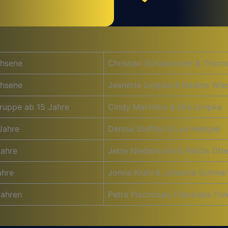
hsene
Christian Schaksmeier & Thom
hsene
Jeanette Limpke & Nadine Wie
ruppe ab 15 Jahre
Cindy Martinho & Ella Limpke
Jahre
Denise Steffen & Lea Hempel
Jahre
Jette Niedernolte & Felicia Ot
ahre
Jonna Krahl & Johanna Schmer
Jahren
Petra Pischczan, Franziska Tol