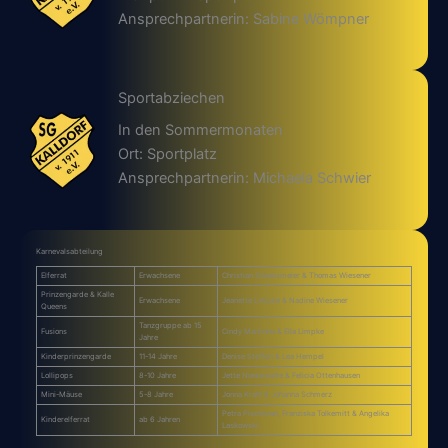
Ansprechpartnerin: Sabine Wömpner
Sportabziechen
In den Sommermonaten
Ort: Sportplatz
Ansprechpartnerin: Michaela Schwier
Karnevalsabteilung
Elferrat
Erwachsene
Christian Schaksmeier & Thomas Wiesener
Prinzengarde & Kalle
Erwachsene
Jeanette Limpke & Nadine Wiesener
Queens
Tanzgruppe ab 15
Fusions
Cindy Martinho & Ella Limpke
Jahre
Kinderprinzengarde
11-14 Jahre
Denise Steffen & Lea Hempel
Lollipops
8-10 Jahre
Jette Niedernolte & Felicia Ottenhausen
Mini-Mäuse
5-8 Jahre
Jonna Krahl & Johanna Schmerz
Petra Pischczan, Franziska Tolkemitt & Angelika
Kinderelferrat
ab 6 Jahren
Laskowski