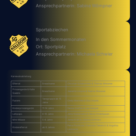
Ansprechpartnerin: Sabine Wömpner
Sportabziechen
In den Sommermonaten
Ort: Sportplatz
Ansprechpartnerin: Michaela Schwier
Karnevalsabteilung
Elferrat
Erwachsene
Christian Schaksmeier & Thomas Wiesener
Prinzengarde & Kalle
Erwachsene
Jeanette Limpke & Nadine Wiesener
Queens
Tanzgruppe ab 15
Fusions
Cindy Martinho & Ella Limpke
Jahre
Kinderprinzengarde
11-14 Jahre
Denise Steffen & Lea Hempel
Lollipops
8-10 Jahre
Jette Niedernolte & Felicia Ottenhausen
Mini-Mäuse
5-8 Jahre
Jonna Krahl & Johanna Schmerz
Petra Pischczan, Franziska Tolkemitt & Angelika
Kinderelferrat
ab 6 Jahren
Laskowski