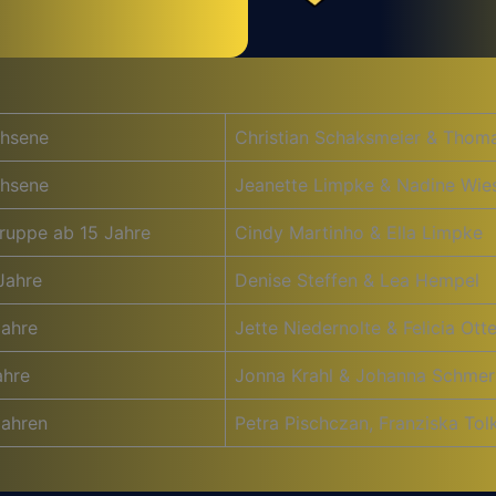
hsene
Christian Schaksmeier & Thom
hsene
Jeanette Limpke & Nadine Wie
ruppe ab 15 Jahre
Cindy Martinho & Ella Limpke
Jahre
Denise Steffen & Lea Hempel
Jahre
Jette Niedernolte & Felicia Ot
ahre
Jonna Krahl & Johanna Schmer
Jahren
Petra Pischczan, Franziska Tol