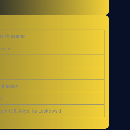
as Wiesener
sener
tenhausen
z
kemitt & Angelika Laskowski