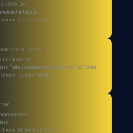
30-17:30 Uhr
emeinschaftshaus
tnerin: Doris Peschel
hüler (12-15 Jahre)
8:00-19:30 Uhr
latz Talle (Spielgemeinschaft mit TuS Talle)
tnerin: Jennifer Heide
chen
mmermonaten
latz
rtnerin: Michaela Schwier