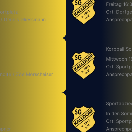
Freitag 16:
ortplatz
Ort: Dorfg
 / Dennis Gliessmann
Ansprechpar
Korbball Sc
Mittwoch 1
Ort: Sportp
nolte / Zoe Morscheiser
Ansprechpar
Sportabzie
In den So
Ort: Sportp
mpner
Ansprechpa