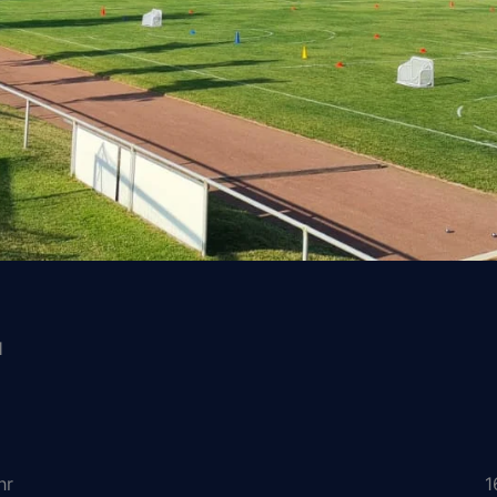
l
hr
1