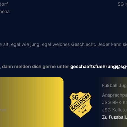
dorf
SG K
lmena
ie alt, egal wie jung, egal welches Geschlecht. Jeder kann
, dann melden dich gerne unter
geschaeftsfuehrung@sg-
Fußball Ju
Ansprechpa
JSG BHK Kal
mel
JSG Kalleta
Zu Fussball