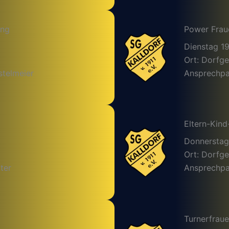
ing
Power Frau
Dienstag 1
Ort: Dorfg
stelmeier
Ansprechpar
Eltern-Kind
Donnerstag
Ort: Dorfg
ter
Ansprechpar
Turnerfrau