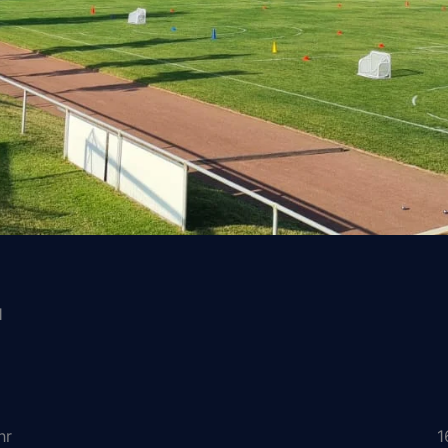
l
hr
1