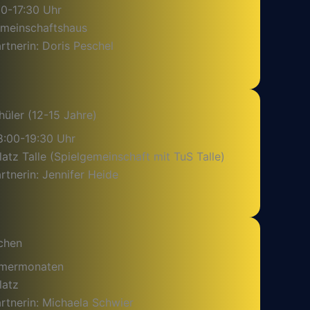
30-17:30 Uhr
emeinschaftshaus
tnerin: Doris Peschel
hüler (12-15 Jahre)
8:00-19:30 Uhr
latz Talle (Spielgemeinschaft mit TuS Talle)
tnerin: Jennifer Heide
chen
mmermonaten
latz
rtnerin: Michaela Schwier