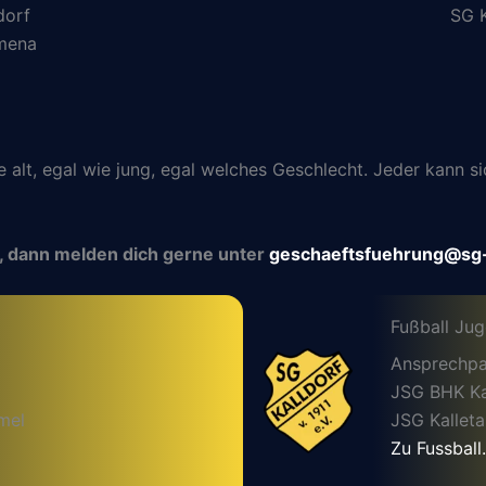
dorf
SG K
lmena
ie alt, egal wie jung, egal welches Geschlecht. Jeder kann
, dann melden dich gerne unter
geschaeftsfuehrung@sg-
Fußball Ju
Ansprechpa
JSG BHK Kal
mel
JSG Kalleta
Zu Fussball