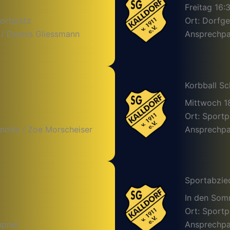
Freitag 16:
ortplatz
Ort: Dorfg
 / Dennis Gliessmann
Ansprechpar
Korbball Sc
Mittwoch 1
Ort: Sportp
nolte / Zoe Morscheiser
Ansprechpar
Sportabzie
In den So
Ort: Sportp
mpner
Ansprechpa