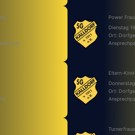
ing
Power Frau
Dienstag 1
Ort: Dorfg
stelmeier
Ansprechpar
Eltern-Kind
Donnerstag
Ort: Dorfg
ter
Ansprechpar
Turnerfrau