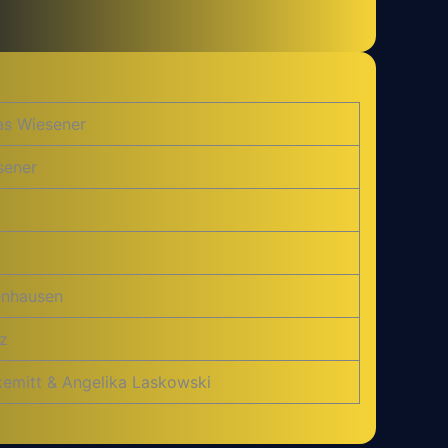
as Wiesener
sener
tenhausen
z
kemitt & Angelika Laskowski