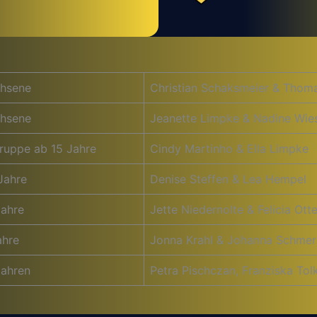
hsene
Christian Schaksmeier & Thom
hsene
Jeanette Limpke & Nadine Wie
ruppe ab 15 Jahre
Cindy Martinho & Ella Limpke
Jahre
Denise Steffen & Lea Hempel
Jahre
Jette Niedernolte & Felicia Ot
ahre
Jonna Krahl & Johanna Schmer
Jahren
Petra Pischczan, Franziska Tol