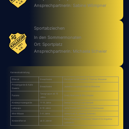
Ansprechpartnerin: Sabine Wömpner
Sportabziechen
In den Sommermonaten
Ort: Sportplatz
Ansprechpartnerin: Michaela Schwier
Karnevalsabteilung
Elferrat
Erwachsene
Christian Schaksmeier & Thomas Wiesener
Prinzengarde & Kalle
Erwachsene
Jeanette Limpke & Nadine Wiesener
Queens
Tanzgruppe ab 15
Fusions
Cindy Martinho & Ella Limpke
Jahre
Kinderprinzengarde
11-14 Jahre
Denise Steffen & Lea Hempel
Lollipops
8-10 Jahre
Jette Niedernolte & Felicia Ottenhausen
Mini-Mäuse
5-8 Jahre
Jonna Krahl & Johanna Schmerz
Petra Pischczan, Franziska Tolkemitt & Angelika
Kinderelferrat
ab 6 Jahren
Laskowski