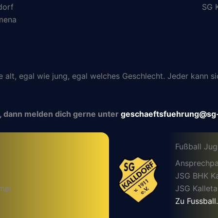
dorf
SG K
lmena
ie alt, egal wie jung, egal welches Geschlecht. Jeder kann
, dann melden dich gerne unter
geschaeftsfuehrung@sg-
Fußball Ju
Ansprechpa
JSG BHK Kal
mel
JSG Kalleta
Zu Fussball