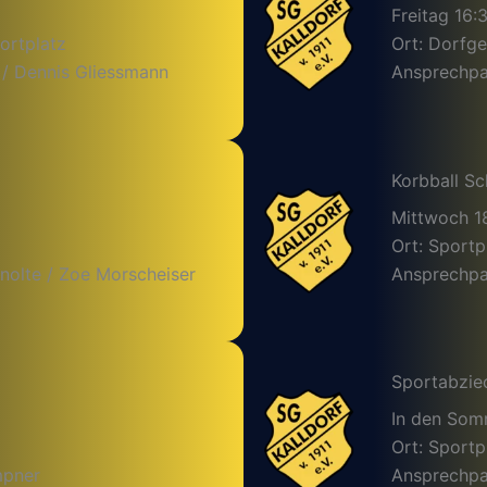
Freitag 16:
ortplatz
Ort: Dorfg
 / Dennis Gliessmann
Ansprechpar
Korbball Sc
Mittwoch 1
Ort: Sportp
nolte / Zoe Morscheiser
Ansprechpar
Sportabzie
In den So
Ort: Sportp
mpner
Ansprechpa