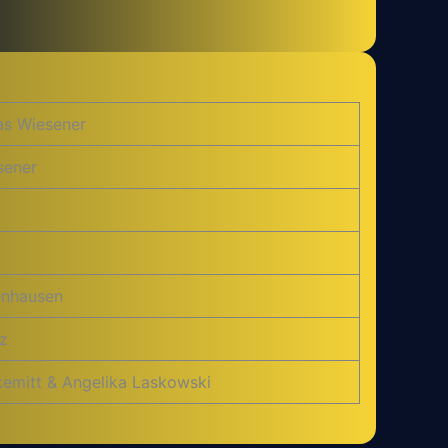
as Wiesener
sener
tenhausen
z
kemitt & Angelika Laskowski