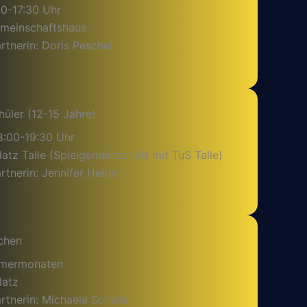
30-17:30 Uhr
emeinschaftshaus
tnerin: Doris Peschel
hüler (12-15 Jahre)
8:00-19:30 Uhr
latz Talle (Spielgemeinschaft mit TuS Talle)
tnerin: Jennifer Heide
chen
mmermonaten
latz
rtnerin: Michaela Schwier