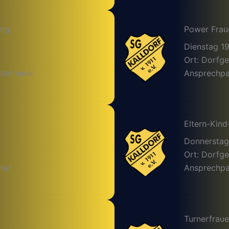
ing
Power Frau
Dienstag 1
Ort: Dorfg
stelmeier
Ansprechpar
Eltern-Kind
Donnerstag
Ort: Dorfg
ter
Ansprechpar
Turnerfrau