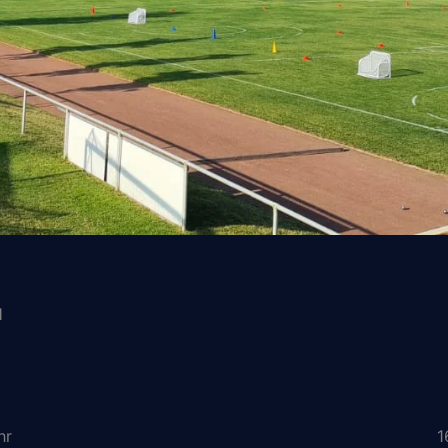
l
hr
1