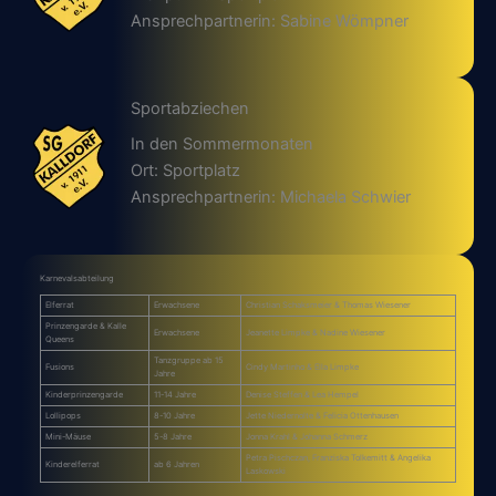
Ansprechpartnerin: Sabine Wömpner
Sportabziechen
In den Sommermonaten
Ort: Sportplatz
Ansprechpartnerin: Michaela Schwier
Karnevalsabteilung
Elferrat
Erwachsene
Christian Schaksmeier & Thomas Wiesener
Prinzengarde & Kalle
Erwachsene
Jeanette Limpke & Nadine Wiesener
Queens
Tanzgruppe ab 15
Fusions
Cindy Martinho & Ella Limpke
Jahre
Kinderprinzengarde
11-14 Jahre
Denise Steffen & Lea Hempel
Lollipops
8-10 Jahre
Jette Niedernolte & Felicia Ottenhausen
Mini-Mäuse
5-8 Jahre
Jonna Krahl & Johanna Schmerz
Petra Pischczan, Franziska Tolkemitt & Angelika
Kinderelferrat
ab 6 Jahren
Laskowski