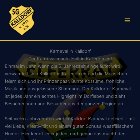
Zum
Inhalt
springen
Karneval in Kalldorf
Der Karneval macht Halt in Kalledonien!
Einmal im Jahr, wenn die 5. Jahreszeit eingeläutet wird,
verwandelt sich Kalldorf in Kalledonien und die Menschen
feiern sich und ihr Prinzenpaar. Bunte Kostüme, fröhliche
Musik und ausgelassene Stimmung. Der Kalldorfer Karneval
ist jedes Jahr ein echtes Highlight im Dorfleben und zieht
Besucherinnen und Besucher aus der ganzen Region an.
Seit vielen Jahrzehnten wird in Kalldorf Karneval gefeiert – mit
viel Liebe, Kreativität und einem guten Schuss westfälischem
Humor. Hier kennt jeder jeden, und genau das macht den