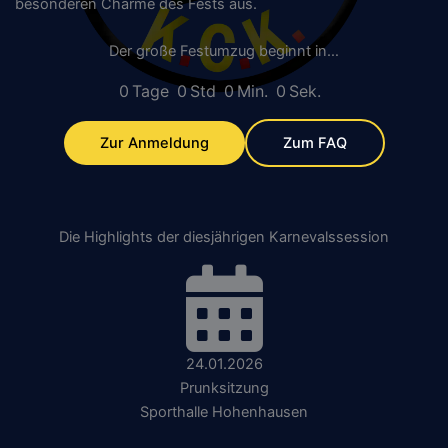
besonderen Charme des Fests aus.
Der große Festumzug beginnt in…
0
Tage
0
Std
0
Min.
0
Sek.
Zur Anmeldung
Zum FAQ
Die Highlights der diesjährigen Karnevalssession
24.01.2026
Prunksitzung
Sporthalle Hohenhausen