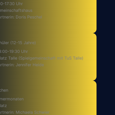
30-17:30 Uhr
emeinschaftshaus
tnerin: Doris Peschel
hüler (12-15 Jahre)
8:00-19:30 Uhr
latz Talle (Spielgemeinschaft mit TuS Talle)
tnerin: Jennifer Heide
chen
mmermonaten
latz
rtnerin: Michaela Schwier