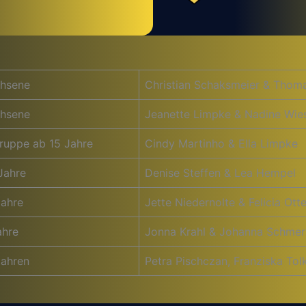
hsene
Christian Schaksmeier & Thom
hsene
Jeanette Limpke & Nadine Wie
ruppe ab 15 Jahre
Cindy Martinho & Ella Limpke
Jahre
Denise Steffen & Lea Hempel
Jahre
Jette Niedernolte & Felicia Ot
ahre
Jonna Krahl & Johanna Schmer
Jahren
Petra Pischczan, Franziska Tol