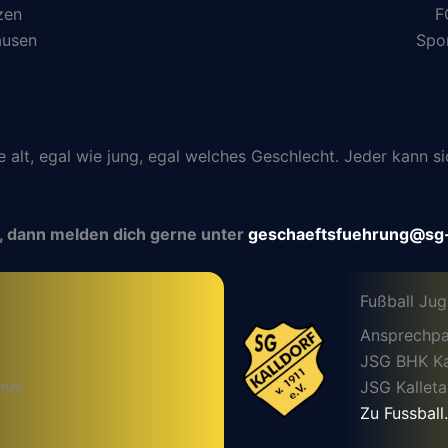
zen
F
ausen
Spo
ie alt, egal wie jung, egal welches Geschlecht. Jeder kann
, dann melden dich gerne unter
geschaeftsfuehrung@sg-
Fußball Ju
Ansprechpa
JSG BHK Kal
mel
JSG Kalleta
Zu Fussball