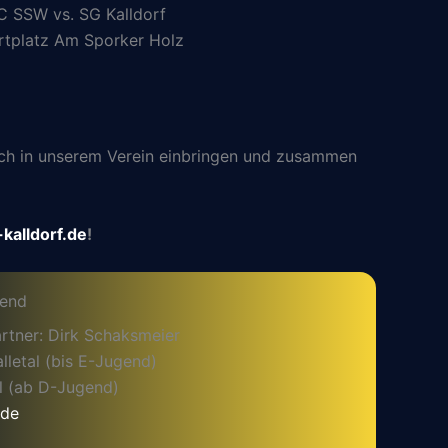
C SSW vs. SG Kalldorf
rtplatz Am Sporker Holz
 sich in unserem Verein einbringen und zusammen
kalldorf.de
!
gend
rtner: Dirk Schaksmeier
letal (bis E-Jugend)
l (ab D-Jugend)
.de