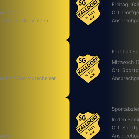
Freitag 16:
ortplatz
Ort: Dorfg
 / Dennis Gliessmann
Ansprechpar
Korbball Sc
Mittwoch 1
Ort: Sportp
nolte / Zoe Morscheiser
Ansprechpar
Sportabzie
In den So
Ort: Sportp
mpner
Ansprechpa