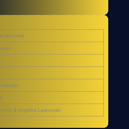
as Wiesener
sener
tenhausen
z
kemitt & Angelika Laskowski