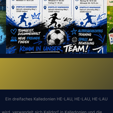
Ein dreifaches Kalledonien HE-LAU, HE-LAU, HE-LAU
 wird, verwandelt sich Kalldorf in Kalledonien und die