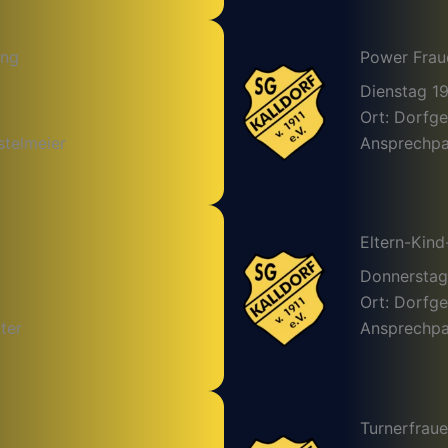
ing
Power Frau
Dienstag 1
Ort: Dorfg
stelmeier
Ansprechpar
Eltern-Kind
Donnerstag
Ort: Dorfg
ter
Ansprechpar
Turnerfrau