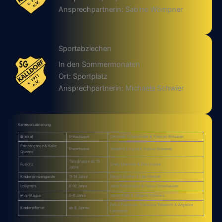
Ansprechpartnerin: Sabine Wömpner
Sportabziechen
In den Sommermonaten
Ort: Sportplatz
Ansprechpartnerin: Michaela Schwier
Karnevalsabteilung
Elferrat
Erwachsene
Christian Schaksmeier & Thomas Wiesener
Prinzengarde & Kalle
Erwachsene
Jeanette Limpke & Nadine Wiesener
Queens
Tanzgruppe ab 15
Fusions
Cindy Martinho & Ella Limpke
Jahre
Kinderprinzengarde
11-14 Jahre
Denise Steffen & Lea Hempel
Lollipops
8-10 Jahre
Jette Niedernolte & Felicia Ottenhausen
Mini-Mäuse
5-8 Jahre
Jonna Krahl & Johanna Schmerz
Petra Pischczan, Franziska Tolkemitt & Angelika
Kinderelferrat
ab 6 Jahren
Laskowski