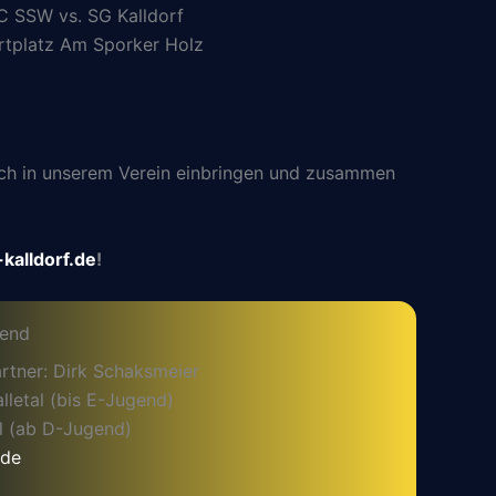
C SSW vs. SG Kalldorf
rtplatz Am Sporker Holz
 sich in unserem Verein einbringen und zusammen
kalldorf.de
!
gend
rtner: Dirk Schaksmeier
letal (bis E-Jugend)
l (ab D-Jugend)
.de