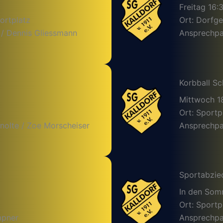
Freitag 16:
ortplatz
Ort: Dorfg
 / Dennis Gliessmann
Ansprechpar
Korbball Sc
Mittwoch 1
Ort: Sportp
nolte / Zoe Morscheiser
Ansprechpar
Sportabzie
In den So
Ort: Sportp
mpner
Ansprechpa