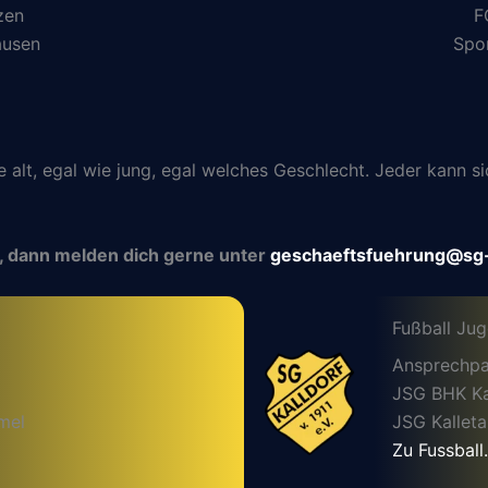
zen
F
ausen
Spo
ie alt, egal wie jung, egal welches Geschlecht. Jeder kann
, dann melden dich gerne unter
geschaeftsfuehrung@sg-
Fußball Ju
Ansprechpa
JSG BHK Kal
mel
JSG Kalleta
Zu Fussball