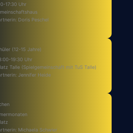
30-17:30 Uhr
emeinschaftshaus
tnerin: Doris Peschel
hüler (12-15 Jahre)
8:00-19:30 Uhr
latz Talle (Spielgemeinschaft mit TuS Talle)
tnerin: Jennifer Heide
chen
mmermonaten
latz
rtnerin: Michaela Schwier