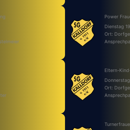
ing
Power Frau
Dienstag 1
Ort: Dorfg
stelmeier
Ansprechpar
Eltern-Kind
Donnerstag
Ort: Dorfg
ter
Ansprechpar
Turnerfrau