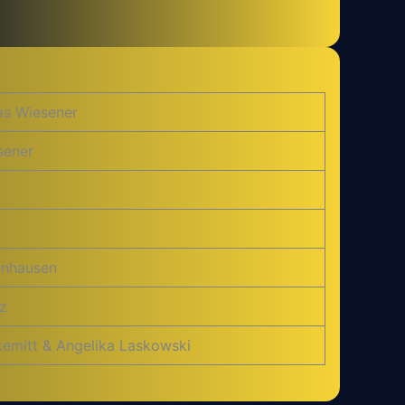
as Wiesener
sener
tenhausen
z
kemitt & Angelika Laskowski