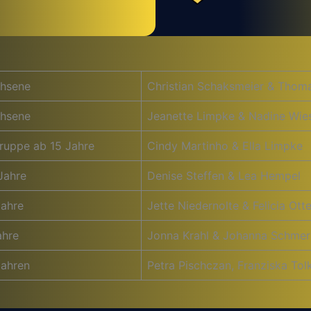
hsene
Christian Schaksmeier & Thom
hsene
Jeanette Limpke & Nadine Wie
ruppe ab 15 Jahre
Cindy Martinho & Ella Limpke
Jahre
Denise Steffen & Lea Hempel
Jahre
Jette Niedernolte & Felicia Ot
ahre
Jonna Krahl & Johanna Schmer
Jahren
Petra Pischczan, Franziska Tol