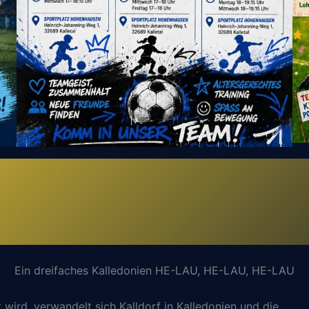
Ein dreifaches Kalledonien HE-LAU, HE-LAU, HE-LAU
 wird, verwandelt sich Kalldorf in Kalledonien und die