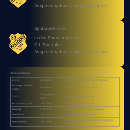
Ansprechpartnerin: Sabine Wömpner
Sportabziechen
In den Sommermonaten
Ort: Sportplatz
Ansprechpartnerin: Michaela Schwier
Karnevalsabteilung
Elferrat
Erwachsene
Christian Schaksmeier & Thomas Wiesener
Prinzengarde & Kalle
Erwachsene
Jeanette Limpke & Nadine Wiesener
Queens
Tanzgruppe ab 15
Fusions
Cindy Martinho & Ella Limpke
Jahre
Kinderprinzengarde
11-14 Jahre
Denise Steffen & Lea Hempel
Lollipops
8-10 Jahre
Jette Niedernolte & Felicia Ottenhausen
Mini-Mäuse
5-8 Jahre
Jonna Krahl & Johanna Schmerz
Petra Pischczan, Franziska Tolkemitt & Angelika
Kinderelferrat
ab 6 Jahren
Laskowski