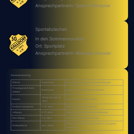
Ansprechpartnerin: Sabine Wömpner
Sportabziechen
In den Sommermonaten
Ort: Sportplatz
Ansprechpartnerin: Michaela Schwier
Karnevalsabteilung
Elferrat
Erwachsene
Christian Schaksmeier & Thomas Wiesener
Prinzengarde & Kalle
Erwachsene
Jeanette Limpke & Nadine Wiesener
Queens
Tanzgruppe ab 15
Fusions
Cindy Martinho & Ella Limpke
Jahre
Kinderprinzengarde
11-14 Jahre
Denise Steffen & Lea Hempel
Lollipops
8-10 Jahre
Jette Niedernolte & Felicia Ottenhausen
Mini-Mäuse
5-8 Jahre
Jonna Krahl & Johanna Schmerz
Petra Pischczan, Franziska Tolkemitt & Angelika
Kinderelferrat
ab 6 Jahren
Laskowski