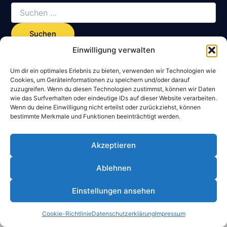
Suchen
nach:
Einwilligung verwalten
Um dir ein optimales Erlebnis zu bieten, verwenden wir Technologien wie
Cookies, um Geräteinformationen zu speichern und/oder darauf
zuzugreifen. Wenn du diesen Technologien zustimmst, können wir Daten
wie das Surfverhalten oder eindeutige IDs auf dieser Website verarbeiten.
Wenn du deine Einwilligung nicht erteilst oder zurückziehst, können
Datenschutzerklärung
bestimmte Merkmale und Funktionen beeinträchtigt werden.
Impressum
Cookie-Richtlinie (EU)
Akzeptieren
Mitglied werden
Ablehnen
Einstellungen ansehen
Copyright © 2026 SG Kalldorf von 1911 e.V. | Designed By
Tolkemitt WebSolutions
Cookie-Richtlinie
Datenschutzerklärung
Impressum